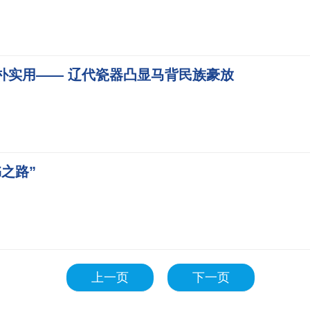
朴实用—— 辽代瓷器凸显马背民族豪放
之路”
上一页
下一页