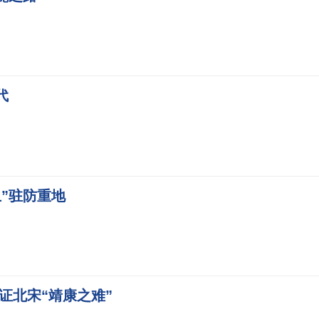
代
”驻防重地
证北宋“靖康之难”