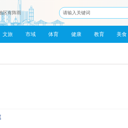
分地区有阵雨
文旅
市域
体育
健康
教育
美食
道