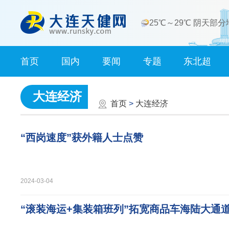
25℃～29℃ 阴天部
首页
国内
要闻
专题
东北超
大连经济
首页
>
大连经济
“西岗速度”获外籍人士点赞
2024-03-04
“滚装海运+集装箱班列”拓宽商品车海陆大通