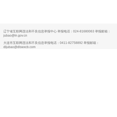
辽宁省互联网违法和不良信息举报中心 举报电话：024-81680063 举报邮箱：
jubao@ln.gov.cn
大连市互联网违法和不良信息举报电话：0411-82758892 举报邮箱：
dljubao@dlswxcb.com
大连天健网不良信息举报电话：0411-88111661 举报邮箱：
runsky2013@126.com
清朗·生活服务类平台信息内容整治专项行动
互联网新闻信息服务许可证编号：
21120170004
增值电信业务经营许可证：
辽B1.B2-20160090
网络文化经营许可证：
辽网文（2017）11444-098号
网站备案号：
辽B-2-4-20080100号-1