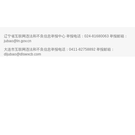
辽宁省互联网违法和不良信息举报中心 举报电话：024-81680063 举报邮箱：
jubao@ln.gov.cn
大连市互联网违法和不良信息举报电话：0411-82758892 举报邮箱：
dljubao@dlswxcb.com
大连天健网不良信息举报电话：0411-88111661 举报邮箱：
runsky2013@126.com
清朗·生活服务类平台信息内容整治专项行动
互联网新闻信息服务许可证编号：
21120170004
增值电信业务经营许可证：
辽B1.B2-20160090
网络文化经营许可证：
辽网文（2017）11444-098号
网站备案号：
辽B-2-4-20080100号-1