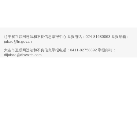
辽宁省互联网违法和不良信息举报中心 举报电话：024-81680063 举报邮箱：
jubao@ln.gov.cn
大连市互联网违法和不良信息举报电话：0411-82758892 举报邮箱：
dljubao@dlswxcb.com
大连天健网不良信息举报电话：0411-88111661 举报邮箱：
runsky2013@126.com
清朗·生活服务类平台信息内容整治专项行动
互联网新闻信息服务许可证编号：
21120170004
增值电信业务经营许可证：
辽B1.B2-20160090
网络文化经营许可证：
辽网文（2017）11444-098号
网站备案号：
辽B-2-4-20080100号-1