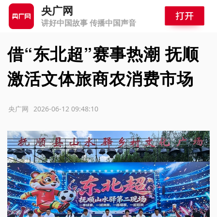
央广网
讲好中国故事 传播中国声音
借“东北超”赛事热潮 抚顺
激活文体旅商农消费市场
源：央广网
2026-06-12 09:48:10