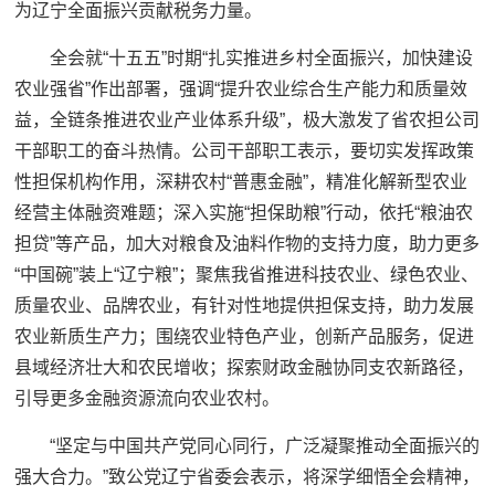
为辽宁全面振兴贡献税务力量。
全会就“十五五”时期“扎实推进乡村全面振兴，加快建设
农业强省”作出部署，强调“提升农业综合生产能力和质量效
益，全链条推进农业产业体系升级”，极大激发了省农担公司
干部职工的奋斗热情。公司干部职工表示，要切实发挥政策
性担保机构作用，深耕农村“普惠金融”，精准化解新型农业
经营主体融资难题；深入实施“担保助粮”行动，依托“粮油农
担贷”等产品，加大对粮食及油料作物的支持力度，助力更多
“中国碗”装上“辽宁粮”；聚焦我省推进科技农业、绿色农业、
质量农业、品牌农业，有针对性地提供担保支持，助力发展
农业新质生产力；围绕农业特色产业，创新产品服务，促进
县域经济壮大和农民增收；探索财政金融协同支农新路径，
引导更多金融资源流向农业农村。
“坚定与中国共产党同心同行，广泛凝聚推动全面振兴的
强大合力。”致公党辽宁省委会表示，将深学细悟全会精神，