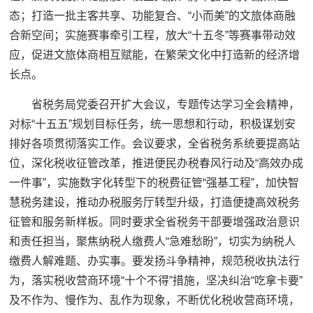
态；打造一批主客共享、功能复合、“小而美”的文旅体商融
合新空间；实施赛事牵引工程，放大“十五冬”等赛事带动效
应，促进文旅体商相互赋能，在繁荣文化中打造新的经济增
长点。
省税务局党委召开扩大会议，专题传达学习全会精神，
对标“十五五”规划目标任务，统一思想和行动，积极谋划安
排好各项贯彻落实工作。会议要求，全省税务系统要提高站
位，深化税收征管改革，推进便民办税春风行动及“高效办成
一件事”，实施数字化转型下的税费征管“强基工程”，加快智
慧税务建设，推动办税服务厅转型升级，打造便捷高效税务
征管和服务新样板。同时要求全省税务干部要增强政治意识
和责任担当，聚焦纳税人缴费人“急难愁盼”，切实为纳税人
缴费人解难题、办实事。要发扬斗争精神，规范税收执法行
为，落实税收营商环境“十个不得”措施，坚决纠治“吃拿卡要”
及不作为、慢作为、乱作为现象，不断优化税收营商环境，