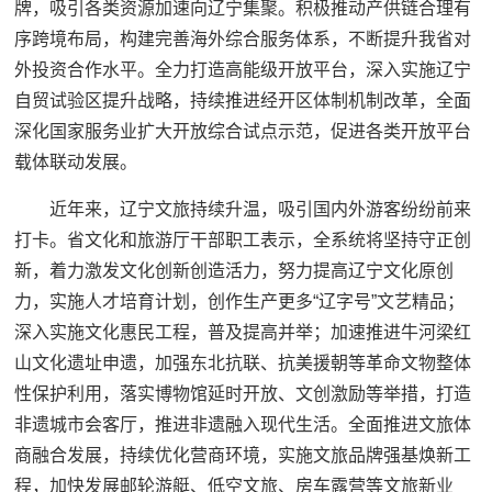
牌，吸引各类资源加速向辽宁集聚。积极推动产供链合理有
序跨境布局，构建完善海外综合服务体系，不断提升我省对
外投资合作水平。全力打造高能级开放平台，深入实施辽宁
自贸试验区提升战略，持续推进经开区体制机制改革，全面
深化国家服务业扩大开放综合试点示范，促进各类开放平台
载体联动发展。
近年来，辽宁文旅持续升温，吸引国内外游客纷纷前来
打卡。省文化和旅游厅干部职工表示，全系统将坚持守正创
新，着力激发文化创新创造活力，努力提高辽宁文化原创
力，实施人才培育计划，创作生产更多“辽字号”文艺精品；
深入实施文化惠民工程，普及提高并举；加速推进牛河梁红
山文化遗址申遗，加强东北抗联、抗美援朝等革命文物整体
性保护利用，落实博物馆延时开放、文创激励等举措，打造
非遗城市会客厅，推进非遗融入现代生活。全面推进文旅体
商融合发展，持续优化营商环境，实施文旅品牌强基焕新工
程，加快发展邮轮游艇、低空文旅、房车露营等文旅新业