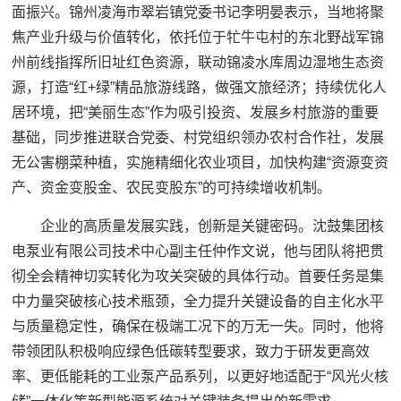
面振兴。锦州凌海市翠岩镇党委书记李明晏表示，当地将聚
焦产业升级与价值转化，依托位于牤牛屯村的东北野战军锦
州前线指挥所旧址红色资源，联动锦凌水库周边湿地生态资
源，打造“红+绿”精品旅游线路，做强文旅经济；持续优化人
居环境，把“美丽生态”作为吸引投资、发展乡村旅游的重要
基础，同步推进联合党委、村党组织领办农村合作社，发展
无公害棚菜种植，实施精细化农业项目，加快构建“资源变资
产、资金变股金、农民变股东”的可持续增收机制。
企业的高质量发展实践，创新是关键密码。沈鼓集团核
电泵业有限公司技术中心副主任仲作文说，他与团队将把贯
彻全会精神切实转化为攻关突破的具体行动。首要任务是集
中力量突破核心技术瓶颈，全力提升关键设备的自主化水平
与质量稳定性，确保在极端工况下的万无一失。同时，他将
带领团队积极响应绿色低碳转型要求，致力于研发更高效
率、更低能耗的工业泵产品系列，以更好地适配于“风光火核