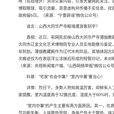
地（包括境外）洪涝灾害内容，引发大量网民关注，
博取眼球、吸引流量，恶意虚构并传播不实信息，扰
政拘留6日。（来源：“宁夏辟谣”微信公众号）
谣言：山西大同华严寺殿墙遭游客刻字？
真相：近日，有网民反映山西大同华严寺薄伽教
大同市辽金文化艺术博物院专业人员实地勘察与鉴定
非刻划。薄伽教藏殿作为辽代木构珍品，其墙体因古
次痕迹仅为在表层浮尘涂抹后形成的短暂印记，未对
（来源：央视新闻客户端、“山西网络举报”微信公众
科普：“宅家”也会中暑？“室内中暑”要当心！
详情：烈日下，多数人熟知高温厉害，却鲜有人了
家提醒，室内温度高于32摄氏度、湿度大于60%时
“室内中暑”的产生主要有两方面原因。其一，在
节功能失衡，人体散热受阻，身体产热大于散热，体