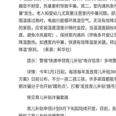
器官不耐受，热量累积导致中暑。其二，室内通风条
暑”发生。老人和婴幼儿尤其要注意室内中暑问题。部
围温度过高时，电扇只能循环高温空气，无法有效降
的家庭，应安装温度湿度计随时监控，当温湿度超标时
度，避免冷风直吹）、保持室内通风（早晚多开窗让
降温散热。如遇室内中暑，快速有效降温是关键。转
降温”原则。（来源：新华社）
提示：警惕“快速申领育儿补贴”电诈信息！多地
详情：今年1月1日起，每孩每年发放育儿补贴36
方案》日前公布，不分一孩二孩三孩，许多家庭都能
期诈骗分子也开始“蹭热点”，打着“发放育儿补贴”旗
常见育儿补贴诈骗套路
育儿补贴申领计划8月下旬起陆续开放，目前，
解析了育儿补贴诈骗套路：