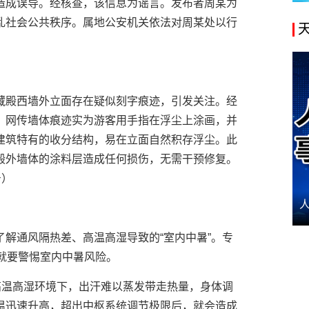
造成误导。经核查，该信息为谣言。发布者周某为
乱社会公共秩序。属地公安机关依法对周某处以行
藏殿西墙外立面存在疑似刻字痕迹，引发关注。经
，网传墙体痕迹实为游客用手指在浮尘上涂画，并
建筑特有的收分结构，易在立面自然积存浮尘。此
殿外墙体的涂料层造成任何损伤，无需干预修复。
号）
解通风隔热差、高温高湿导致的“室内中暑”。专
，就要警惕室内中暑风险。
高温高湿环境下，出汗难以蒸发带走热量，身体调
温迅速升高，超出中枢系统调节极限后，就会造成