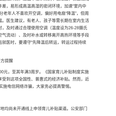
件差，易形成高温高湿的密闭环境，加速“室内中
分老年人不喜欢开空调，偏好用电扇“降温”，但周
温。医生建议，有老人、孩子等需长期在室内生活
，及时通过合理使用空调（温度设为26-28摄氏
空气流动）、及时补水或转移离开高热环境等手段
运就医时，要遵守“先降温后转运，转运过程持续
警方提醒
00元，至其年满3周岁。《国家育儿补贴制度实施
享受到这项全国性、普惠式的经济补贴。然而，近
号实施电信网络诈骗，大家务必提高警惕。
各地均尚未开通线上申领育儿补贴渠道。公安部门