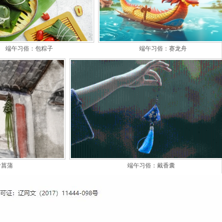
端午习俗：包粽子
端午习俗：赛龙舟
叶菖蒲
端午习俗：戴香囊