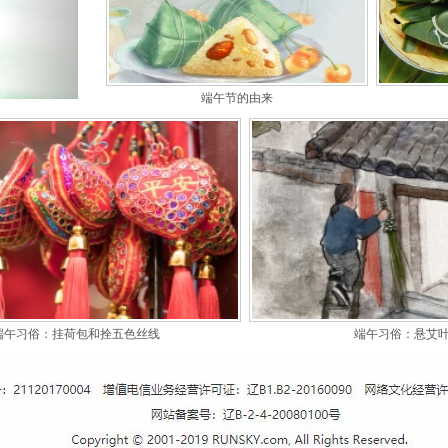
端午节的由来
端午习俗：挂荷包和拴五色丝线
端午习俗：悬艾