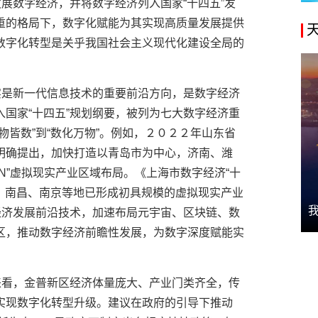
发展数字经济，并将数字经济列入国家“十四五”发
重的格局下，数字化赋能为其实现高质量发展提供
数字化转型是关乎我国社会主义现代化建设全局的
实是新一代信息技术的重要前沿方向，是数字经济
国家“十四五”规划纲要，被列为七大数字经济重
物皆数”到“数化万物”。例如，２０２２年山东省
明确提出，加快打造以青岛市为中心，济南、潍
N”虚拟现实产业区域布局。《上海市数字经济“十
圳、南昌、南京等地已形成初具规模的虚拟现实产业
经济发展前沿技术，加速布局元宇宙、区块链、数
区，推动数字经济前瞻性发展，为数字深度赋能实
来看，金普新区经济体量庞大、产业门类齐全，传
实现数字化转型升级。建议在政府的引导下推动