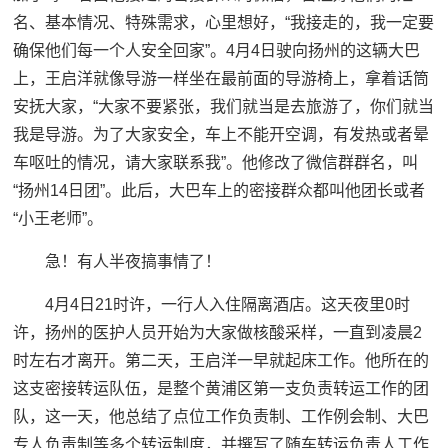
名、基本情况、特殊需求，心里想好，“我接走的，我一定要
确保他们每一个人安全回家”。4月4日驶向扬州的这辆大巴
上，王启洋就像导游一样坐在最前面的导游椅上，拿着话筒
安抚大家，“大家不要紧张，我们就当是去旅游了，你们就当
我是导游。为了大家安全，车上不能开空调，有发热或者晕
车呕吐的情况，请大家联系我”。他修改了微信群群名，叫
“扬州14日团”。此后，大巴车上的密接群众都叫他团长或者
“小王老师”。
急！有人半夜搞事情了！
4月4日21时许，一行人入住隔离酒店。这天夜里0时
许，扬州的医护人员开始为大家做核酸采样，一直到凌晨2
时左右才离开。第二天，王启洋一早就起床工作。他所在的
这支密接转运队伍，是整个黄浦区第一支负责转运工作的团
队，这一天，他总结了点位工作负责制、工作例会制、大巴
专人负责制等多个转运制度，并撰写了随车转运负责人工作