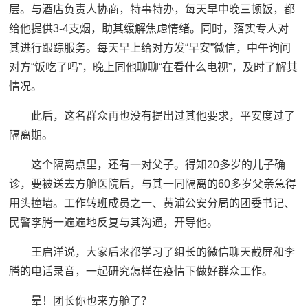
层。与酒店负责人协商，特事特办，每天早中晚三顿饭，都
给他提供3-4支烟，助其缓解焦虑情绪。同时，落实专人对
其进行跟踪服务。每天早上给对方发“早安”微信，中午询问
对方“饭吃了吗”，晚上同他聊聊“在看什么电视”，及时了解其
情况。
此后，这名群众再也没有提出过其他要求，平安度过了
隔离期。
这个隔离点里，还有一对父子。得知20多岁的儿子确
诊，要被送去方舱医院后，与其一同隔离的60多岁父亲急得
用头撞墙。工作转班成员之一、黄浦公安分局的团委书记、
民警李腾一遍遍地反复与其沟通，开导他。
王启洋说，大家后来都学习了组长的微信聊天截屏和李
腾的电话录音，一起研究怎样在疫情下做好群众工作。
晕！团长你也来方舱了？