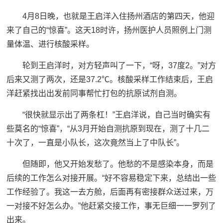
4月8日晚，也就是王启洋入住扬州酒店的第四天，他迎
来了自己的“惊喜”。这天18时许，扬州医护人员照例上门测
量体温、进行核酸采样。
轮到王启洋时，对方轻声叫了一下，“呀，37度2。”对方
后来又测了两次，还是37.2℃。核酸采样工作结束后，王启
洋赶紧找出出发前同事帮忙打包的抗原试剂自测。
“很快就显示出了两条杠！”王启洋说，自己当时确实有
些莫名的“惊喜”，“从3月开始自测抗原到现在，测了十几二
十次了，一直是小队长，这次竟然当上了中队长”。
但随即，他又开始发愁了。他愁的不是感染本身，而是
后续的工作怎么对接开展。“好不容易稳定下来，总结出一些
工作经验了。我这一去方舱，后面再有密接群众送过来，万
一对接不好怎么办。”他赶紧交接工作，事无巨细一一罗列了
出来。