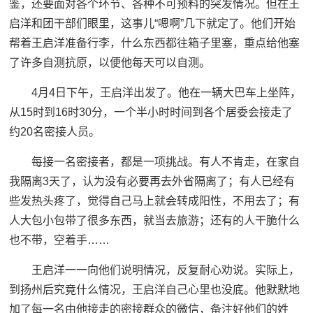
鉴，还要面对各个环节、各种不可预料的突发情况。但在王
启洋和团干部们眼里，这事儿“嗯啊”几下就定了。他们开始
帮着王启洋准备行李，什么东西都往箱子里塞，重点给他塞
了许多自测抗原，以便他每天可以自测。
4月4日下午，王启洋出发了。他在一辆大巴车上坐阵，
从15时到16时30分，一个半小时时间到各个居委会接走了
约20名密接人员。
每接一名密接者，都是一项挑战。有人不肯走，在家自
我隔离3天了，认为没有必要再去外省隔离了；有人已经有
些发热头疼了，觉得自己马上就会转成阳性，不用去了；有
人大包小包带了很多东西，就当去旅游；还有的人干脆什么
也不带，空着手……
王启洋一一向他们说明情况，反复耐心劝说。实际上，
到扬州后究竟什么情况，王启洋自己心里也没底。他默默地
加了每一名由他接走的密接群众的微信，备注好他们的姓