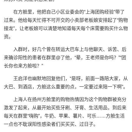
在方舱里，他把自己小区业委会的“上海团购经验”带了
过来。他给每天忙得不可开交的小卖部老板娘安排起了“购物
接龙”，让老板娘可以清楚地知道每天每个床需要购买什么物
资。
入群时，好几个曾在转运大巴车上与他聊天、诉苦、后
来确诊阳性的患者在群里@了他，“晕，王老师是你吗？”“团
长你也来方舱啦？”
王启洋也幽默地回复他们，“是呀，前面一路陪大家，从
大巴、到酒店，方舱这么重要的点，一定要过来陪一下啊”。
上海人在扬州方舱里的购物热情因为这个购物群被充分
激发了起来，从最开始买些牙刷、牙膏、生活用品，到后来
每天在群里“嗨购”，牛奶、苹果、薯片、可乐……方舱生活
一点也不耽误阳性感染者们买买买、过日子。