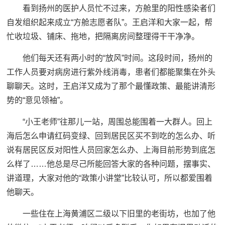
看到扬州的医护人员忙不过来，方舱里的阳性感染者们
自发组织起来成立“方舱志愿者队”。王启洋和大家一起，帮
忙收垃圾、铺床、拖地，把隔离房间整理得干干净净。
他们每天还有两小时的“放风”时间。这段时间，扬州的
工作人员要对病房进行紫外线消毒，患者们都能聚集在外头
聊聊天。这时，王启洋又成为了那个最懂政策、最能讲清形
势的“意见领袖”。
“小王老师”往那儿一站，周围总能围着一大群人。回上
海后怎么申请红码变绿、回到居民区买不到吃的怎么办、听
说有居民区反对阳性人员回家怎么办、上海目前形势到底怎
么样了……他总是尽己所能回答大家的各种问题，摆事实、
讲道理，大家对他的“政策小讲堂”比较认可，所以都爱围着
他聊天。
一些住在上海黄浦区二级以下旧里的老街坊，也加了他