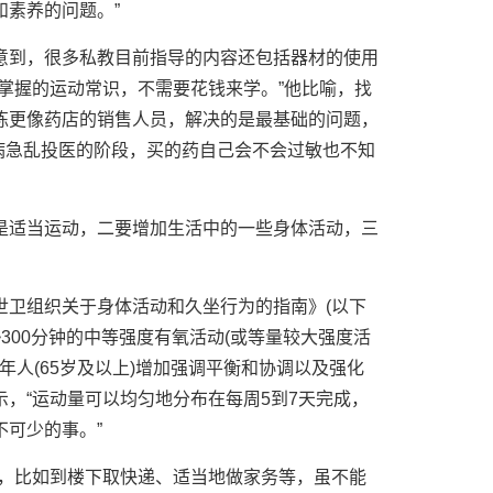
素养的问题。”
意到，很多私教目前指导的内容还包括器材的使用
掌握的运动常识，不需要花钱来学。”他比喻，找
练更像药店的销售人员，解决的是最基础的问题，
于病急乱投医的阶段，买的药自己会不会过敏也不知
是适当运动，二要增加生活中的一些身体活动，三
世卫组织关于身体活动和久坐行为的指南》(以下
~300分钟的中等强度有氧活动(或等量较大强度活
年人(65岁及以上)增加强调平衡和协调以及强化
，“运动量可以均匀地分布在每周5到7天完成，
可少的事。”
动，比如到楼下取快递、适当地做家务等，虽不能