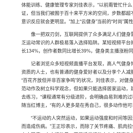
体能训练、健康管理专家刘佳表示，“以前甭管忙什
证，但当我们被囿于百十来平方米的空间，步数都超不
意识反应就会更明显。”加上“云健身”当前的“时尚”
像一把双刃剑，互联网提供了众多满足人们健身
乏运动常识的人群极易落入选择陷阱。某短视频平台的
长134%，创作者数同比增长39%，健身类主播涨粉同
记者浏览众多短视频直播平台发现，高人气健身
资质的人士，也有普通的健身爱好者以及分享个人减肥
“百花齐放但并非百家争鸣”的状况，刘佳表示，对健
范动作及树立科学观念，但如果只能选择居家运动，
去练习，“课程通常有分级进阶，会明确由易到难的过程
随当红博主，“有的人更多是在秀自己，很多动作他可
“不运动的人突然运动，如果运动强度和时间等
而造成伤病。”王正珍表示，而除了关节疼痛、肌肉