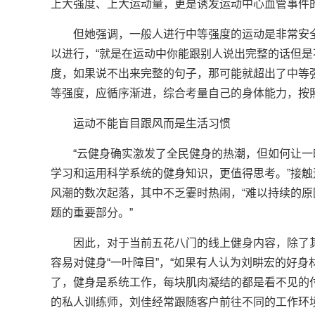
上大强度、上大运动量，更是诱发运动中心血管事件
但她强调，一般人进行中等强度的运动是非常安
以进行，“就是在运动中你能跟别人说出完整的话但
度，如果说不出来完整的句子，那可能就超出了中等
等强度，应循序渐进，综合考量自己的身体能力，按
运动不能盲目跟风而是生活习惯
“云健身确实激发了全民健身的热潮，但如何让
学习和运用科学系统的健身知识，更值得思考。”接触
风潮的数次起落，其中不乏霎时热闹，“难以持续的
题的重要部分。”
因此，对于当前五花八门的线上健身内容，除了
容易对健身“一叶障目”，“如果有人认为刘畊宏的好
了，健身是系统工作，每块肌肉凝结的都是看不见的
的私人训练师，刘佳经常跟随客户前往不同的工作环