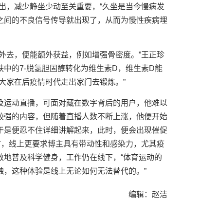
出，减少静坐少动至关重要，“久坐是当今慢病发
之间的不良信号传导就出现了，从而为慢性疾病埋
外去，便能额外获益，例如增强骨密度。”王正珍
中的7-脱氢胆固醇转化为维生素D，维生素D能
大家在后疫情时代走出家门去锻炼。”
及运动直播，可面对藏在数字背后的用户，他难以
较强的内容，但随着直播人数不断上涨，他便开始
于是便忍不住详细讲解起来，此时，便会出现催促
言，线上更要求博主具有带动性和感染力，尤其疫
效地普及科学健身，工作仍在线下，“体育运动的
触，这种体验是线上无论如何无法替代的。”
编辑：赵洁