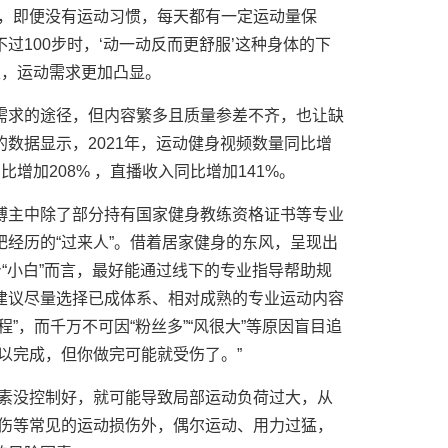
么，即便没有运动习惯，每天都有一定运动量保
过100步时，‘动一动反而更舒服’这种身体的下
属性，运动需求更加凸显。
需求的途径，但内容繁多且质量参差不齐，也让缺
数据显示，2021年，运动健身视频数量同比增
比增加208% ，直播收入同比增加141%。
博主中除了部分持有国家健身教练资格证书等专业
经历的“过来人”。借着居家健身的东风，呈现出
身“小白”而言，最好能通过线下的专业指导帮助规
建议尽量选择已成体系、相对成熟的专业运动内容
”，而千万不可因“粉丝多”“风很大”等原因盲目追
以完成，但你做完可能就受伤了。”
因素没控制好，就可能导致局部运动负荷过大，从
拉伤等常见的运动损伤外，偶尔运动、用力过猛，