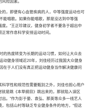
的风险因素。
全的，即便有心血管疾病的人，中等强度运动也可
是不能唱歌。如果你能唱歌，那是没达到中等强
强度。”王正珍建议，健身初学者不要急于超出中
照正常作息科学安排运动时间。
一时的热度转变为长期的运动习惯，如何让大众去
运动健身领域近20年，刘佳经历过我国大众健身
原因在于人们没有真正把运动健身当作解决健康问
其科学性和规范性需要甄别之外，刘佳也担心用户
身材就是跳《本草纲目》跳出来的，那就陷入误区
付出。”作为彭于晏、袁弘、那英等众多一线艺人
境，包括山村等缺乏专业健身条件的地方，“但这