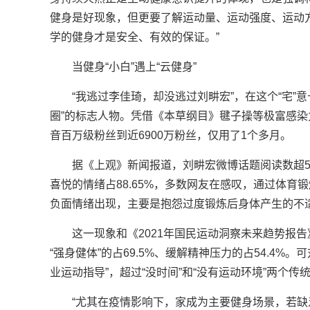
健身是好现象，但更要了解运动量、运动强度、运动
学的健身才是安全、有效的保证。”
当健身“小白”遇上“云健身”
“我逃过李佳琦，却没逃过刘畊宏”，在这个“宅”
圈”的标志人物。凭借《本草纲目》毽子操等极富感染
音百万级粉丝到近6900万粉丝，仅用了1个多月。
据《上观》新闻报道，刘畊宏微博话题阅读数超5
喜悦的情绪占88.65%，多数网友在感叹，通过体
负面情绪出现，主要是抱怨过度锻炼后身体产生的不
这一现象和《2021年国民运动洞察未来趋势报告
“强身健体”的占69.5%、缓解精神压力的占54.4%。
业运动指导”，超过“没时间”和“没有运动环境”两个传
“尤其在疫情影响下，家成为主要健身场景，若缺