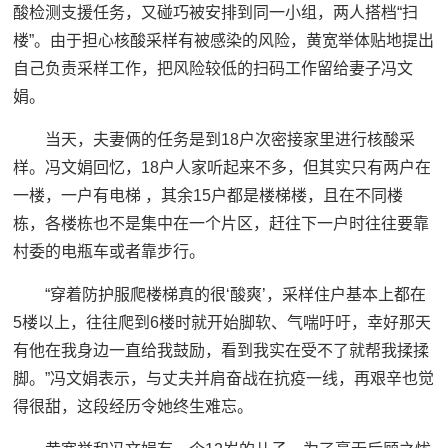
酸检测支援任务，又碰巧被安排到同一小组，两人搭档“扫
楼”。由于担心核酸采样有被感染的风险，黄宽举体贴地提出
自己负责采样工作，把风险较低的扫码工作留给妻子冯文
娟。
当天，夫妻俩的任务是到18户次密接家里进行核酸采
样。冯文娟回忆，18户人家听起来不多，但其实只有两户在
一楼，一户有电梯 ，其余15户都是楼梯楼，且在不同楼
栋，各楼栋也不是集中在一个片区，赶往下一户时往往要靠
村委的电瓶车或者靠步行。
“穿着防护服爬楼梯真的很‘酸爽’，采样住户基本上都在
5楼以上，往往爬到6楼时就开始脚软、气喘吁吁，幸好那天
有他在我身边一直给我鼓励，看到我实在受不了就帮我揉揉
脚。”冯文娟表示，与丈夫并肩奋战在抗疫一线，再艰辛也觉
得很甜，这段经历令她终生难忘。