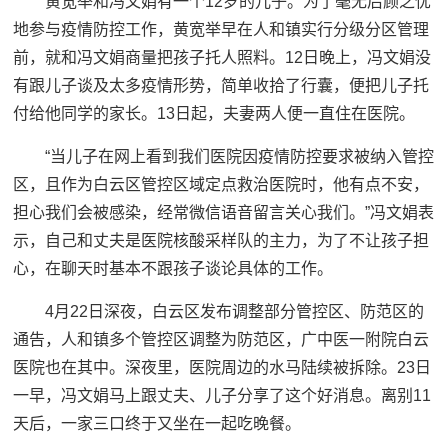
黄宽举和冯文娟有一个12岁的儿子。为了毫无后顾之忧
地参与疫情防控工作，黄宽举早在人和镇实行分级分区管理
前，就和冯文娟商量把孩子托人照料。12日晚上，冯文娟没
有跟儿子谈及太多疫情形势，简单收拾了行囊，便把儿子托
付给他同学的家长。13日起，夫妻两人便一直住在医院。
“当儿子在网上看到我们医院因疫情防控要求被纳入管控
区，且作为白云区管控区域定点救治医院时，他有点不安，
担心我们会被感染，经常微信语音留言关心我们。”冯文娟表
示，自己和丈夫是医院核酸采样队的主力，为了不让孩子担
心，在聊天时基本不跟孩子谈论具体的工作。
4月22日深夜，白云区发布调整部分管控区、防范区的
通告，人和镇多个管控区调整为防范区，广中医一附院白云
医院也在其中。深夜里，医院周边的水马陆续被拆除。23日
一早，冯文娟马上跟丈夫、儿子分享了这个好消息。离别11
天后，一家三口终于又坐在一起吃晚餐。