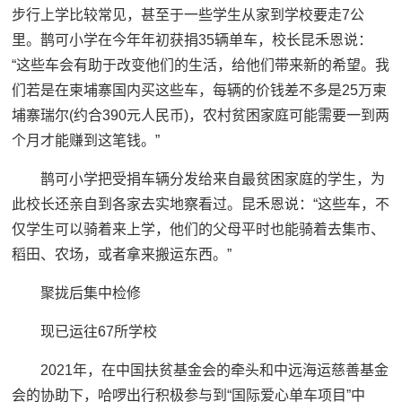
步行上学比较常见，甚至于一些学生从家到学校要走7公
里。鹊可小学在今年年初获捐35辆单车，校长昆禾恩说：
“这些车会有助于改变他们的生活，给他们带来新的希望。我
们若是在柬埔寨国内买这些车，每辆的价钱差不多是25万柬
埔寨瑞尔(约合390元人民币)，农村贫困家庭可能需要一到两
个月才能赚到这笔钱。”
鹊可小学把受捐车辆分发给来自最贫困家庭的学生，为
此校长还亲自到各家去实地察看过。昆禾恩说：“这些车，不
仅学生可以骑着来上学，他们的父母平时也能骑着去集市、
稻田、农场，或者拿来搬运东西。”
聚拢后集中检修
现已运往67所学校
2021年，在中国扶贫基金会的牵头和中远海运慈善基金
会的协助下，哈啰出行积极参与到“国际爱心单车项目”中