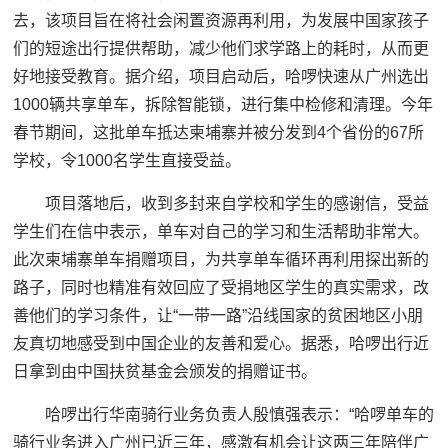
去，该项目旨在将社会闲置资源再利用，为发展中国家孩子
们的短途出行提供帮助，减少他们求学路上的耗时，从而更
好地接受教育。据介绍，项目启动后，哈啰快速从广州选出
1000辆共享单车，拆除智能锁，进行集中检修和清理。今年
春节期间，这批单车抵达柬埔寨并被分发到4个省份的67所
学校，令1000名学生直接受益。
项目落地后，收到多封来自学校和学生的感谢信，受益
学生们在信中表示，单车对自己的学习和生活帮助非常大。
此次柬埔寨单车捐赠项目，为共享单车循环再利用探出新的
路子，同时也精准有效回应了受捐地区学生的真实需求，改
善他们的学习条件，让“一带一路”沿线国家的贫困地区小朋
友真切地感受到中国企业的友善和爱心。据悉，哈啰出行近
日拿到由中国扶贫基金会颁发的捐赠证书。
哈啰出行华南骑行业务负责人殷慎强表示：“哈啰单车的
骑行业务进入广州已近三年，感激有机会让这两三年陪伴广