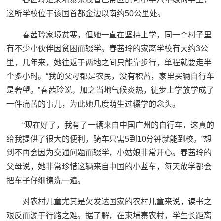
这所学校位于该国首都金边以南约50公里处。
春茜玲家境贫寒，但她一直在坚持上学，同一个村子里
有不少小伙伴因贫困而辍学。春茜玲的家离学校有大约3公
里，几年来，她往返于两地之间只能靠步行，单程就要走半
个多小时。“我的父母都是农民，没有积蓄，家里买辆自行车
是奢望。”春茜玲说。加之当地气候炎热，徒步上学放学成了
一件痛苦的事儿，为此她几度萌生过辍学的念头。
“现在好了，我有了一辆来自中国广州的自行车，这真的
给我提供了很大的便利，骑车只需5到10分钟就能到校。”想
到不再会因为交通问题而辍学，小姑娘非常开心。春茜玲的
父母说，她非常珍惜这辆来自中国的小蓝车，每天放学都会
把车子仔细擦洗一遍。
对农村儿童尤其是欠发达国家的农村儿童来说，读书之
艰反而源于行路之难。据了解，在柬埔寨农村，学生长距离