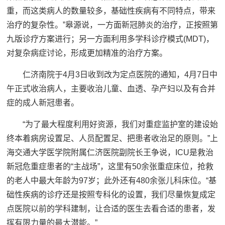
重，而这类病人的数量较多，基础性疾病有不同特点，带来
治疗的复杂性。”皋源说，一方面新冠肺炎的治疗，正按照第
九版诊疗方案进行；另一方面利用多学科诊疗模式(MDT)，
对复杂病症讨论，形成更加精准的治疗方案。
仁济南院于4月3日收到改为定点医院的通知，4月7日中
午正式收治病人，主要收治儿童、血透、孕产妇以及有合并
症的成人新冠患者。
“为了最大程度利用好资源，我们对重症监护室的建设始
终本着病房设置足、人员配置足、把患者收治足的原则。”上
海交通大学医学院附属仁济医院副院长王争说，ICU是救治
新冠危重症患者的“主战场”，这里有50余张重症床位，抢救
的老人中最大年龄为97岁；此外还有480余张儿科床位。“基
础性疾病的诊疗还是按照专科化的设置，我们尽量恢复成定
点医院以前的学科建制，让合适的医生去看合适的患者，发
挥有限力量的最大潜能。”